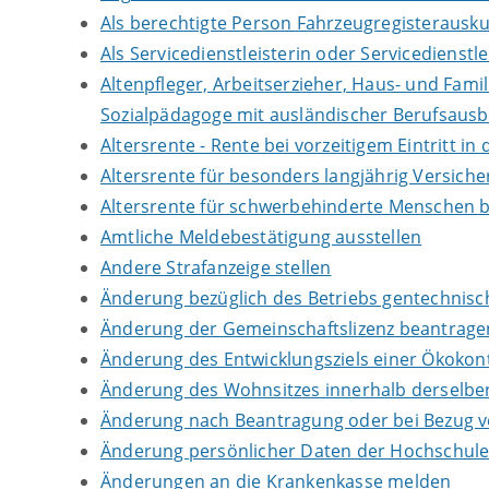
Als berechtigte Person Fahrzeugregisterausku
Als Servicedienstleisterin oder Servicedienst
Altenpfleger, Arbeitserzieher, Haus- und Fami
Sozialpädagoge mit ausländischer Berufsausb
Altersrente - Rente bei vorzeitigem Eintritt 
Altersrente für besonders langjährig Versich
Altersrente für schwerbehinderte Menschen 
Amtliche Meldebestätigung ausstellen
Andere Strafanzeige stellen
Änderung bezüglich des Betriebs gentechnisch
Änderung der Gemeinschaftslizenz beantrage
Änderung des Entwicklungsziels einer Ökok
Änderung des Wohnsitzes innerhalb derselb
Änderung nach Beantragung oder bei Bezug vo
Änderung persönlicher Daten der Hochschule 
Änderungen an die Krankenkasse melden