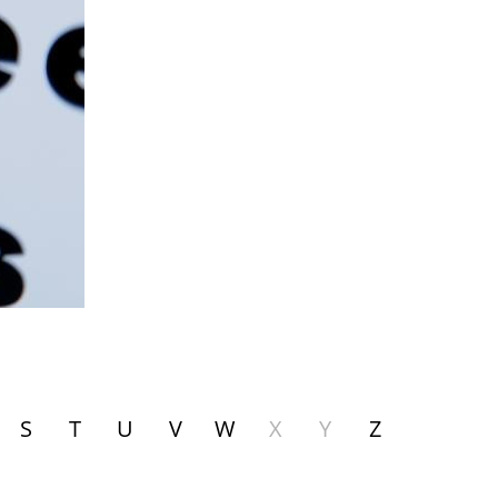
S
T
U
V
W
X
Y
Z