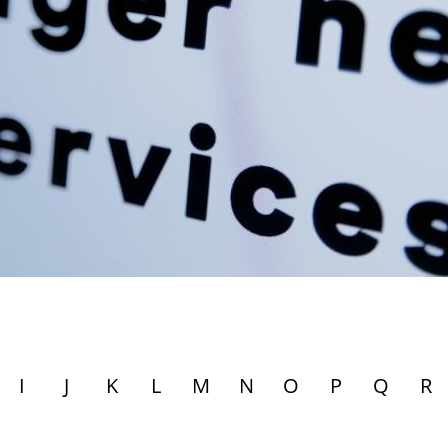
I
J
K
L
M
N
O
P
Q
R