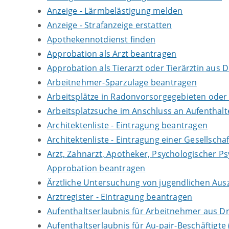
Anzeige - Lärmbelästigung melden
Anzeige - Strafanzeige erstatten
Apothekennotdienst finden
Approbation als Arzt beantragen
Approbation als Tierarzt oder Tierärztin aus 
Arbeitnehmer-Sparzulage beantragen
Arbeitsplätze in Radonvorsorgegebieten ode
Arbeitsplatzsuche im Anschluss an Aufenthal
Architektenliste - Eintragung beantragen
Architektenliste - Eintragung einer Gesellsch
Arzt, Zahnarzt, Apotheker, Psychologischer P
Approbation beantragen
Ärztliche Untersuchung von jugendlichen Aus
Arztregister - Eintragung beantragen
Aufenthaltserlaubnis für Arbeitnehmer aus Dr
Aufenthaltserlaubnis für Au-pair-Beschäftigt