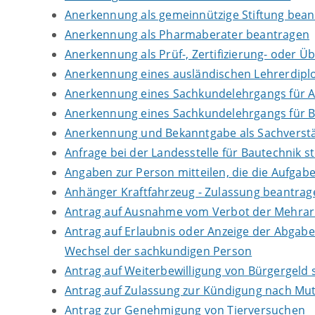
Anerkennung als gemeinnützige Stiftung bea
Anerkennung als Pharmaberater beantragen
Anerkennung als Prüf-, Zertifizierung- oder 
Anerkennung eines ausländischen Lehrerdip
Anerkennung eines Sachkundelehrgangs für 
Anerkennung eines Sachkundelehrgangs für B
Anerkennung und Bekanntgabe als Sachverstä
Anfrage bei der Landesstelle für Bautechnik st
Angaben zur Person mitteilen, die die Aufga
Anhänger Kraftfahrzeug - Zulassung beantrag
Antrag auf Ausnahme vom Verbot der Mehrarbe
Antrag auf Erlaubnis oder Anzeige der Abgab
Wechsel der sachkundigen Person
Antrag auf Weiterbewilligung von Bürgergeld s
Antrag auf Zulassung zur Kündigung nach Mut
Antrag zur Genehmigung von Tierversuchen