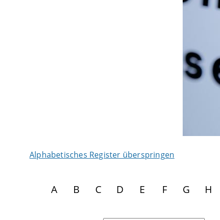
Alphabetisches Register überspringen
A
B
C
D
E
F
G
H