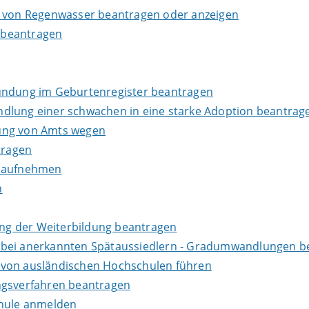
g von Regenwasser beantragen oder anzeigen
 beantragen
kundung im Geburtenregister beantragen
dlung einer schwachen in eine starke Adoption beantrag
dung von Amts wegen
tragen
s aufnehmen
n
ng der Weiterbildung beantragen
 bei anerkannten Spätaussiedlern - Gradumwandlungen b
 von ausländischen Hochschulen führen
ngsverfahren beantragen
chule anmelden