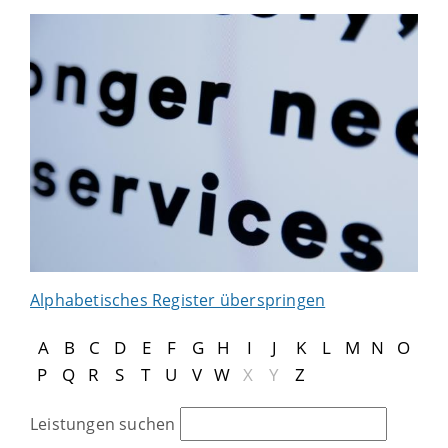
Alphabetisches Register überspringen
A
B
C
D
E
F
G
H
I
J
K
L
M
N
O
P
Q
R
S
T
U
V
W
X
Y
Z
Leistungen suchen