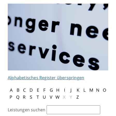
Alphabetisches Register überspringen
A
B
C
D
E
F
G
H
I
J
K
L
M
N
O
P
Q
R
S
T
U
V
W
X
Y
Z
Leistungen suchen