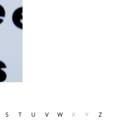
S
T
U
V
W
X
Y
Z