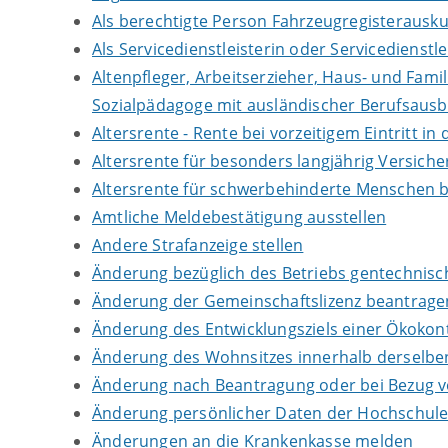
Als berechtigte Person Fahrzeugregisterausku
Als Servicedienstleisterin oder Servicedienst
Altenpfleger, Arbeitserzieher, Haus- und Fami
Sozialpädagoge mit ausländischer Berufsausb
Altersrente - Rente bei vorzeitigem Eintritt 
Altersrente für besonders langjährig Versich
Altersrente für schwerbehinderte Menschen 
Amtliche Meldebestätigung ausstellen
Andere Strafanzeige stellen
Änderung bezüglich des Betriebs gentechnisch
Änderung der Gemeinschaftslizenz beantrage
Änderung des Entwicklungsziels einer Ökok
Änderung des Wohnsitzes innerhalb derselb
Änderung nach Beantragung oder bei Bezug vo
Änderung persönlicher Daten der Hochschule 
Änderungen an die Krankenkasse melden