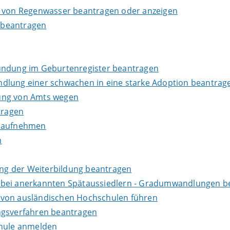
g von Regenwasser beantragen oder anzeigen
 beantragen
kundung im Geburtenregister beantragen
dlung einer schwachen in eine starke Adoption beantrag
dung von Amts wegen
tragen
s aufnehmen
n
ng der Weiterbildung beantragen
 bei anerkannten Spätaussiedlern - Gradumwandlungen b
 von ausländischen Hochschulen führen
ngsverfahren beantragen
chule anmelden