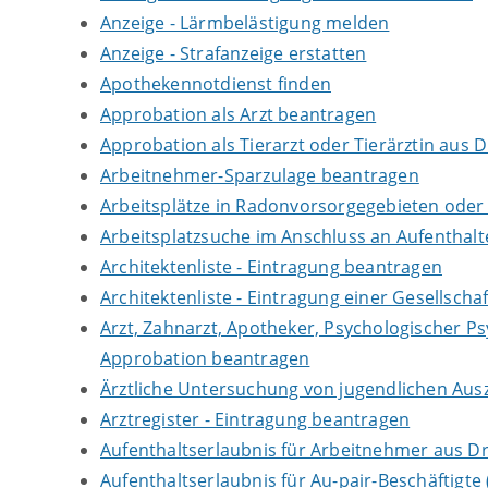
Anzeige - Lärmbelästigung melden
Anzeige - Strafanzeige erstatten
Apothekennotdienst finden
Approbation als Arzt beantragen
Approbation als Tierarzt oder Tierärztin aus 
Arbeitnehmer-Sparzulage beantragen
Arbeitsplätze in Radonvorsorgegebieten ode
Arbeitsplatzsuche im Anschluss an Aufenthal
Architektenliste - Eintragung beantragen
Architektenliste - Eintragung einer Gesellsch
Arzt, Zahnarzt, Apotheker, Psychologischer P
Approbation beantragen
Ärztliche Untersuchung von jugendlichen Aus
Arztregister - Eintragung beantragen
Aufenthaltserlaubnis für Arbeitnehmer aus Dr
Aufenthaltserlaubnis für Au-pair-Beschäftigt