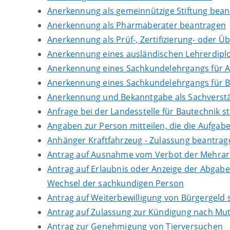
Anerkennung als gemeinnützige Stiftung bea
Anerkennung als Pharmaberater beantragen
Anerkennung als Prüf-, Zertifizierung- oder 
Anerkennung eines ausländischen Lehrerdip
Anerkennung eines Sachkundelehrgangs für 
Anerkennung eines Sachkundelehrgangs für B
Anerkennung und Bekanntgabe als Sachverstä
Anfrage bei der Landesstelle für Bautechnik st
Angaben zur Person mitteilen, die die Aufga
Anhänger Kraftfahrzeug - Zulassung beantrag
Antrag auf Ausnahme vom Verbot der Mehrarbe
Antrag auf Erlaubnis oder Anzeige der Abgab
Wechsel der sachkundigen Person
Antrag auf Weiterbewilligung von Bürgergeld s
Antrag auf Zulassung zur Kündigung nach Mut
Antrag zur Genehmigung von Tierversuchen