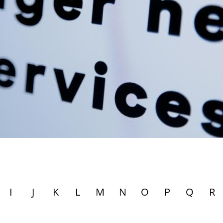
I
J
K
L
M
N
O
P
Q
R