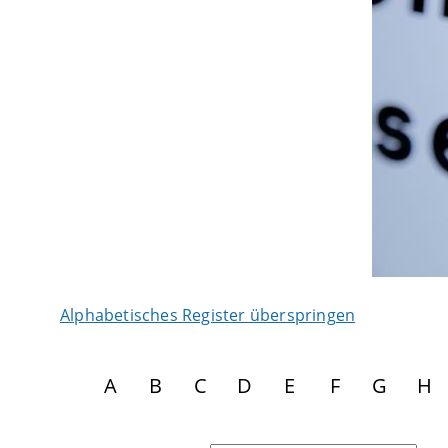
Alphabetisches Register überspringen
A
B
C
D
E
F
G
H