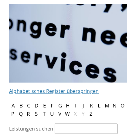
Alphabetisches Register überspringen
A
B
C
D
E
F
G
H
I
J
K
L
M
N
O
P
Q
R
S
T
U
V
W
X
Y
Z
Leistungen suchen