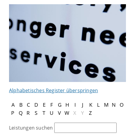
Alphabetisches Register überspringen
A
B
C
D
E
F
G
H
I
J
K
L
M
N
O
P
Q
R
S
T
U
V
W
X
Y
Z
Leistungen suchen