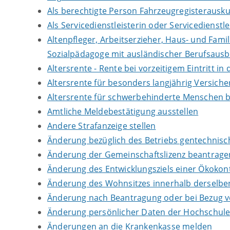
Als berechtigte Person Fahrzeugregisterausku
Als Servicedienstleisterin oder Servicedienst
Altenpfleger, Arbeitserzieher, Haus- und Fami
Sozialpädagoge mit ausländischer Berufsausb
Altersrente - Rente bei vorzeitigem Eintritt 
Altersrente für besonders langjährig Versich
Altersrente für schwerbehinderte Menschen 
Amtliche Meldebestätigung ausstellen
Andere Strafanzeige stellen
Änderung bezüglich des Betriebs gentechnisch
Änderung der Gemeinschaftslizenz beantrage
Änderung des Entwicklungsziels einer Ökok
Änderung des Wohnsitzes innerhalb derselb
Änderung nach Beantragung oder bei Bezug vo
Änderung persönlicher Daten der Hochschule 
Änderungen an die Krankenkasse melden