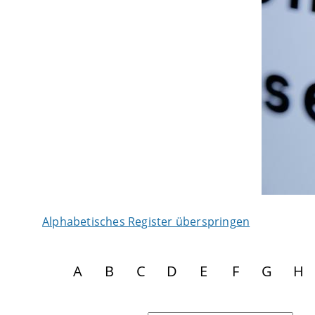
Alphabetisches Register überspringen
A
B
C
D
E
F
G
H