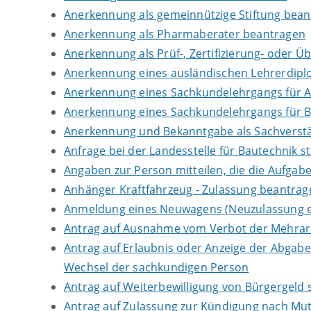
Anerkennung als gemeinnützige Stiftung bea
Anerkennung als Pharmaberater beantragen
Anerkennung als Prüf-, Zertifizierung- oder 
Anerkennung eines ausländischen Lehrerdip
Anerkennung eines Sachkundelehrgangs für 
Anerkennung eines Sachkundelehrgangs für B
Anerkennung und Bekanntgabe als Sachverstä
Anfrage bei der Landesstelle für Bautechnik st
Angaben zur Person mitteilen, die die Aufga
Anhänger Kraftfahrzeug - Zulassung beantrag
Anmeldung eines Neuwagens (Neuzulassung e
Antrag auf Ausnahme vom Verbot der Mehrarbe
Antrag auf Erlaubnis oder Anzeige der Abgab
Wechsel der sachkundigen Person
Antrag auf Weiterbewilligung von Bürgergeld s
Antrag auf Zulassung zur Kündigung nach Mut