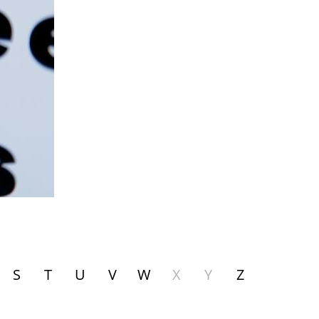
S
T
U
V
W
X
Y
Z