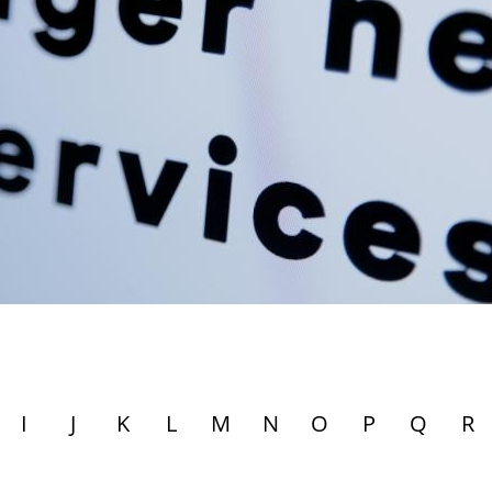
I
J
K
L
M
N
O
P
Q
R