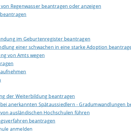
g von Regenwasser beantragen oder anzeigen
 beantragen
kundung im Geburtenregister beantragen
dlung einer schwachen in eine starke Adoption beantrag
dung von Amts wegen
tragen
s aufnehmen
n
ng der Weiterbildung beantragen
 bei anerkannten Spätaussiedlern - Gradumwandlungen b
 von ausländischen Hochschulen führen
ngsverfahren beantragen
chule anmelden