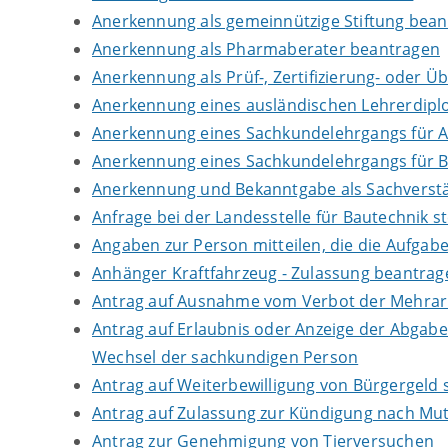
Anerkennung als gemeinnützige Stiftung bea
Anerkennung als Pharmaberater beantragen
Anerkennung als Prüf-, Zertifizierung- oder 
Anerkennung eines ausländischen Lehrerdip
Anerkennung eines Sachkundelehrgangs für 
Anerkennung eines Sachkundelehrgangs für B
Anerkennung und Bekanntgabe als Sachverstä
Anfrage bei der Landesstelle für Bautechnik st
Angaben zur Person mitteilen, die die Aufga
Anhänger Kraftfahrzeug - Zulassung beantrag
Antrag auf Ausnahme vom Verbot der Mehrarbe
Antrag auf Erlaubnis oder Anzeige der Abgab
Wechsel der sachkundigen Person
Antrag auf Weiterbewilligung von Bürgergeld s
Antrag auf Zulassung zur Kündigung nach Mut
Antrag zur Genehmigung von Tierversuchen