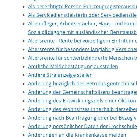
Als berechtigte Person Fahrzeugregisterausku
Als Servicedienstleisterin oder Servicedienst
Altenpfleger, Arbeitserzieher, Haus- und Fami
Sozialpädagoge mit ausländischer Berufsausb
Altersrente - Rente bei vorzeitigem Eintritt 
Altersrente für besonders langjährig Versich
Altersrente für schwerbehinderte Menschen 
Amtliche Meldebestätigung ausstellen
Andere Strafanzeige stellen
Änderung bezüglich des Betriebs gentechnisch
Änderung der Gemeinschaftslizenz beantrage
Änderung des Entwicklungsziels einer Ökok
Änderung des Wohnsitzes innerhalb derselb
Änderung nach Beantragung oder bei Bezug vo
Änderung persönlicher Daten der Hochschule 
Änderungen an die Krankenkasse melden