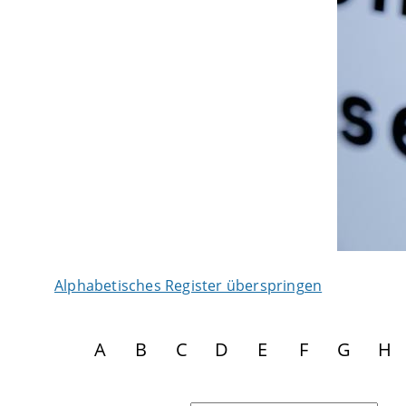
Alphabetisches Register überspringen
A
B
C
D
E
F
G
H