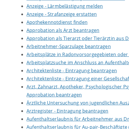
Anzeige - Lärmbelästigung melden
Anzeige - Strafanzeige erstatten
Apothekennotdienst finden
Approbation als Arzt beantragen
Approbation als Tierarzt oder Tierärztin aus 
Arbeitnehmer-Sparzulage beantragen
Arbeitsplätze in Radonvorsorgegebieten ode
Arbeitsplatzsuche im Anschluss an Aufenthal
Architektenliste - Eintragung beantragen
Architektenliste - Eintragung einer Gesellsch
Arzt, Zahnarzt, Apotheker, Psychologischer P
Approbation beantragen
Ärztliche Untersuchung von jugendlichen Aus
Arztregister - Eintragung beantragen
Aufenthaltserlaubnis für Arbeitnehmer aus Dr
Aufenthaltserlaubnis für Au-pair-Beschäftigt