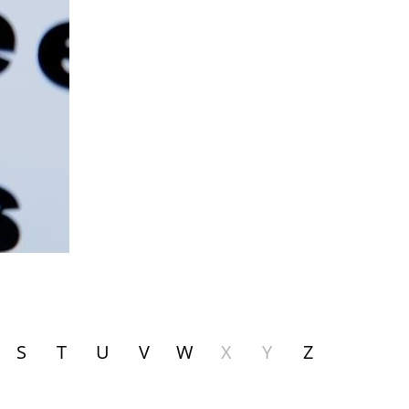
S
T
U
V
W
X
Y
Z