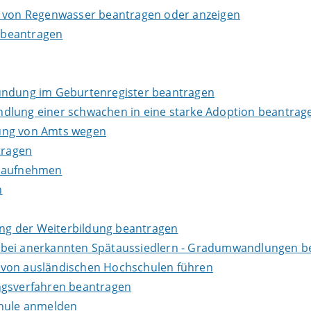
g von Regenwasser beantragen oder anzeigen
 beantragen
kundung im Geburtenregister beantragen
dlung einer schwachen in eine starke Adoption beantrag
dung von Amts wegen
tragen
s aufnehmen
n
ng der Weiterbildung beantragen
 bei anerkannten Spätaussiedlern - Gradumwandlungen b
 von ausländischen Hochschulen führen
ngsverfahren beantragen
chule anmelden