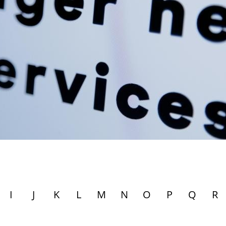
I
J
K
L
M
N
O
P
Q
R