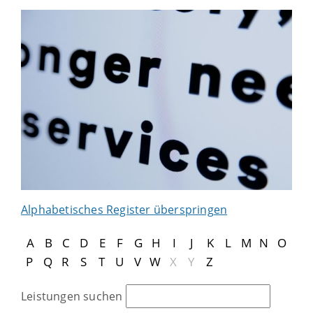
Alphabetisches Register überspringen
A
B
C
D
E
F
G
H
I
J
K
L
M
N
O
P
Q
R
S
T
U
V
W
X
Y
Z
Leistungen suchen