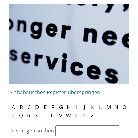
Alphabetisches Register überspringen
A
B
C
D
E
F
G
H
I
J
K
L
M
N
O
P
Q
R
S
T
U
V
W
X
Y
Z
Leistungen suchen