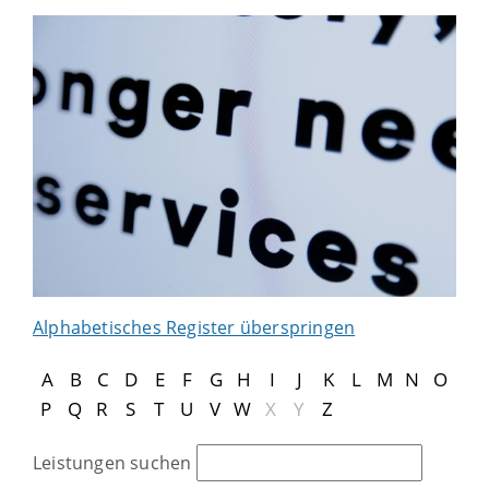
Alphabetisches Register überspringen
A
B
C
D
E
F
G
H
I
J
K
L
M
N
O
P
Q
R
S
T
U
V
W
X
Y
Z
Leistungen suchen