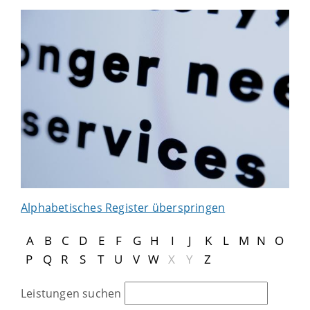
Alphabetisches Register überspringen
A
B
C
D
E
F
G
H
I
J
K
L
M
N
O
P
Q
R
S
T
U
V
W
X
Y
Z
Leistungen suchen