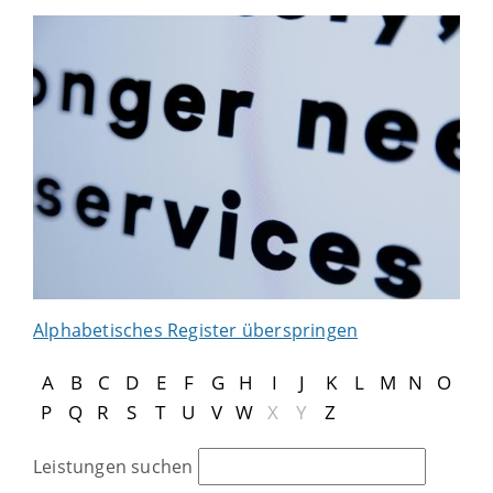
Alphabetisches Register überspringen
A
B
C
D
E
F
G
H
I
J
K
L
M
N
O
P
Q
R
S
T
U
V
W
X
Y
Z
Leistungen suchen