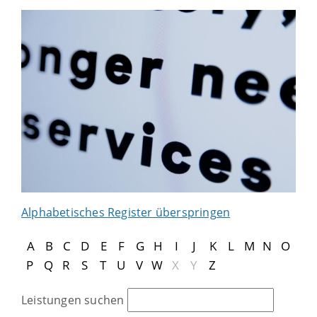
Alphabetisches Register überspringen
A
B
C
D
E
F
G
H
I
J
K
L
M
N
O
P
Q
R
S
T
U
V
W
X
Y
Z
Leistungen suchen