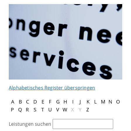
Alphabetisches Register überspringen
A
B
C
D
E
F
G
H
I
J
K
L
M
N
O
P
Q
R
S
T
U
V
W
X
Y
Z
Leistungen suchen