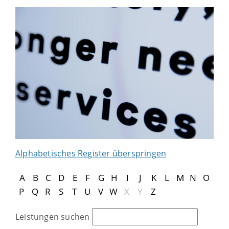
Alphabetisches Register überspringen
A
B
C
D
E
F
G
H
I
J
K
L
M
N
O
P
Q
R
S
T
U
V
W
X
Y
Z
Leistungen suchen