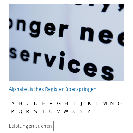
Alphabetisches Register überspringen
A
B
C
D
E
F
G
H
I
J
K
L
M
N
O
P
Q
R
S
T
U
V
W
X
Y
Z
Leistungen suchen