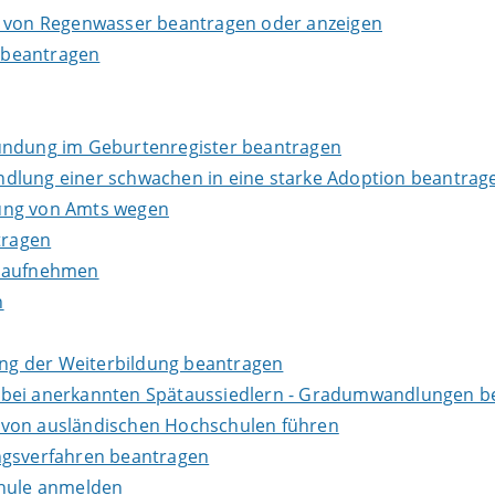
g von Regenwasser beantragen oder anzeigen
 beantragen
kundung im Geburtenregister beantragen
dlung einer schwachen in eine starke Adoption beantrag
dung von Amts wegen
tragen
s aufnehmen
n
ng der Weiterbildung beantragen
 bei anerkannten Spätaussiedlern - Gradumwandlungen b
 von ausländischen Hochschulen führen
ngsverfahren beantragen
chule anmelden