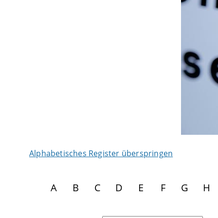
Alphabetisches Register überspringen
A
B
C
D
E
F
G
H