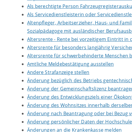
Als berechtigte Person Fahrzeugregisterausku
Als Servicedienstleisterin oder Servicedienst
Altenpfleger, Arbeitserzieher, Haus- und Fami
Sozialpädagoge mit ausländischer Berufsausb
Altersrente - Rente bei vorzeitigem Eintritt 
Altersrente für besonders langjährig Versich
Altersrente für schwerbehinderte Menschen 
Amtliche Meldebestätigung ausstellen
Andere Strafanzeige stellen
Änderung bezüglich des Betriebs gentechnisch
Änderung der Gemeinschaftslizenz beantrage
Änderung des Entwicklungsziels einer Ökok
Änderung des Wohnsitzes innerhalb derselb
Änderung nach Beantragung oder bei Bezug vo
Änderung persönlicher Daten der Hochschule 
Änderungen an die Krankenkasse melden