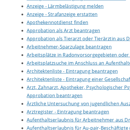
Anzeige - Lärmbelästigung melden
Anzeige - Strafanzeige erstatten
Apothekennotdienst finden
Approbation als Arzt beantragen
Approbation als Tierarzt oder Tierärztin aus 
Arbeitnehmer-Sparzulage beantragen
Arbeitsplätze in Radonvorsorgegebieten ode
Arbeitsplatzsuche im Anschluss an Aufenthal
Architektenliste - Eintragung beantragen
Architektenliste - Eintragung einer Gesellsch
Arzt, Zahnarzt, Apotheker, Psychologischer P
Approbation beantragen
Ärztliche Untersuchung von jugendlichen Aus
Arztregister - Eintragung beantragen
Aufenthaltserlaubnis für Arbeitnehmer aus Dr
Aufenthaltserlaubnis für Au-pair-Beschäftigt