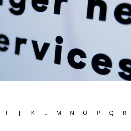
I
J
K
L
M
N
O
P
Q
R