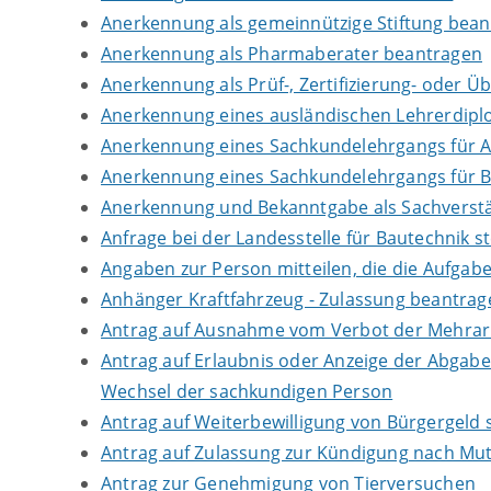
Anerkennung als gemeinnützige Stiftung bea
Anerkennung als Pharmaberater beantragen
Anerkennung als Prüf-, Zertifizierung- oder 
Anerkennung eines ausländischen Lehrerdip
Anerkennung eines Sachkundelehrgangs für 
Anerkennung eines Sachkundelehrgangs für B
Anerkennung und Bekanntgabe als Sachverstä
Anfrage bei der Landesstelle für Bautechnik st
Angaben zur Person mitteilen, die die Aufga
Anhänger Kraftfahrzeug - Zulassung beantrag
Antrag auf Ausnahme vom Verbot der Mehrarbe
Antrag auf Erlaubnis oder Anzeige der Abgab
Wechsel der sachkundigen Person
Antrag auf Weiterbewilligung von Bürgergeld s
Antrag auf Zulassung zur Kündigung nach Mut
Antrag zur Genehmigung von Tierversuchen