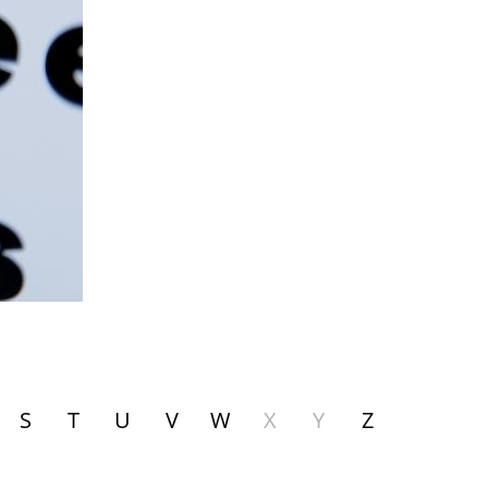
S
T
U
V
W
X
Y
Z